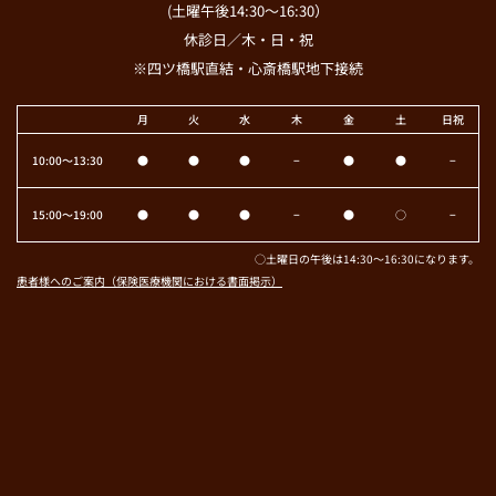
(土曜午後14:30～16:30）
休診日／木・日・祝
※四ツ橋駅直結・心斎橋駅地下接続
月
火
水
木
金
土
日祝
10:00〜13:30
●
●
●
−
●
●
−
15:00〜19:00
●
●
●
−
●
○
−
○土曜日の午後は14:30～16:30になります。
患者様へのご案内（保険医療機関における書面掲示）