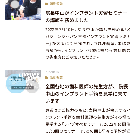
咬筋ボトックス治療
活動報告
症例紹介
院長中山がインプラント実習セミナー
治療費用のご案内
の講師を務めました
2022年7月10日、院長中山が講師を務める「メ
ガジェンジャパン主催インプラント実習セミナ
ー」が大阪にて開催され、西は沖縄県、東は東
生涯の健康を見据えた治療
京都から、インプラント診療に携わる歯科医師
の先生方にご参加いただきま…
痛さと怖さを抑える治療
管理栄養士サポート
2022.05.15
院長・スタッフ紹介
活動報告
院内設備へのこだわり
全国各地の歯科医師の先生方が、 院長
中山のインプラント手術を見学に来て
衛生管理へのこだわり
います
医院情報・アクセス
患者さまご協力のもと、当院中山が執刀するイ
お知らせ・活動報告
ンプラント手術を歯科医師の先生方がその場で
お問い合わせ
見学する「ライブオペセミナー」。2022年に開催
採用情報
した3回のセミナーは、どの回も早々と予約が埋