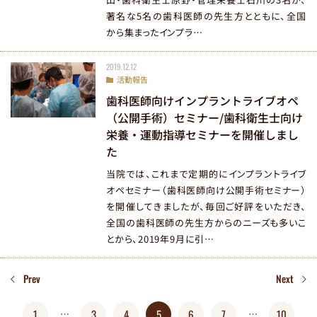
まず
医院コード
をコピー
STEP01
著名な5名の歯科医師の先生方とともに、全国
から集まったインプラ…
k00000129
2019.12.12
活動報告
LINE
友だち追加
STEP02
歯科医師向けインプラントライブオペ
（公開手術）セミナー/歯科衛生士向け
栄養・運動指導セミナーを開催しまし
た
LINEに移動する
当院では、これまで定期的にインプラントライブ
オペセミナー（歯科医師向け公開手術セミナー）
を開催してきましたが、毎回ご好評をいただき、
全国の歯科医師の先生方からのニーズも多いこ
とから、2019年9月に引…
Prev
Next
1
3
4
5
6
7
10
…
…