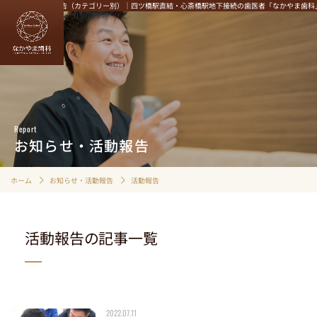
お知らせ・活動報告（カテゴリー別）｜四ツ橋駅直結・心斎橋駅地下接続の歯医者「なかやま歯科
HOME
むし歯治療
Report
歯周病治療
お知らせ・活動報告
定期検診・クリーニング
インプラント
ホーム
お知らせ・活動報告
活動報告
マウスピース矯正
審美性にこだわる治療
活動報告の記事一覧
精密根管治療
入れ歯治療
小児歯科
歯ぎしり・食いしばり
2022.07.11