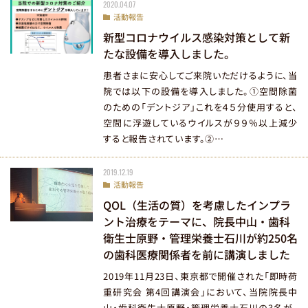
2020.04.07
活動報告
新型コロナウイルス感染対策として新
たな設備を導入しました。
患者さまに安心してご来院いただけるように、当
院では以下の設備を導入しました。①空間除菌
のための「デントジア」これを４５分使用すると、
空間に浮遊しているウイルスが９９％以上減少
すると報告されています。②…
2019.12.19
活動報告
QOL（生活の質）を考慮したインプラ
ント治療をテーマに、院長中山・歯科
衛生士原野・管理栄養士石川が約250名
の歯科医療関係者を前に講演しました
医院コードが
2019年11月23日、東京都で開催された「即時荷
重研究会 第4回講演会」において、当院院長中
山・歯科衛生士原野・管理栄養士石川の3名が、