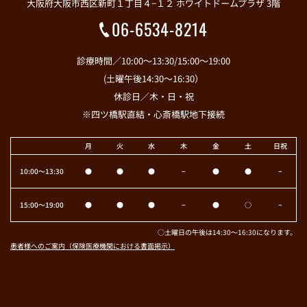
大阪府大阪市西区新町１丁目４−１２ ホワイトドームプラザ 3階
06-6534-8214
診療時間／10:00～13:30/15:00～19:00
(土曜午後14:30～16:30）
休診日／木・日・祝
※四ツ橋駅直結・心斎橋駅地下接続
月
火
水
木
金
土
日祝
10:00〜13:30
●
●
●
−
●
●
−
15:00〜19:00
●
●
●
−
●
○
−
○土曜日の午後は14:30～16:30になります。
患者様へのご案内（保険医療機関における書面掲示）