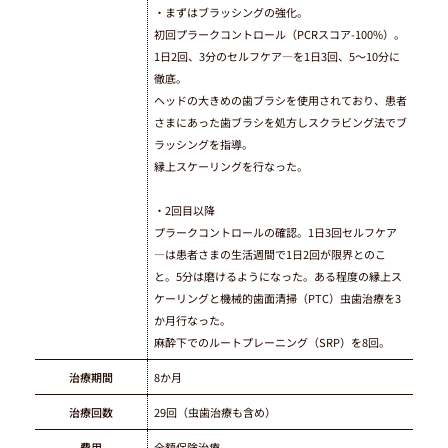
・まずはブラッシングの強化。
初回プラークコントロール（PCRスコア-100%）。
1日2回、3分のセルフケア―を1日3回、5～10分に
徹底。
ヘッドの大きめの歯ブラシを使用されており、患者
さまにあった歯ブラシを処方しスクラビング法でブ
ラッシングを指導。
縁上スケーリングを行なった。
・2回目以降
プラークコントロールの確認。1日3回セルフケア
―は患者さまの生活週間で1日2回が限界とのこ
と。5分は磨けるようになった。ある程度の縁上ス
ケーリングと機械的歯面清掃（PTC）虫歯治療を3
か月行なった。
麻酔下でのルートプレーニング（SRP）を8回。
治療期間
8か月
治療回数
29回（虫歯治療も含め）
費用
全額保険治療