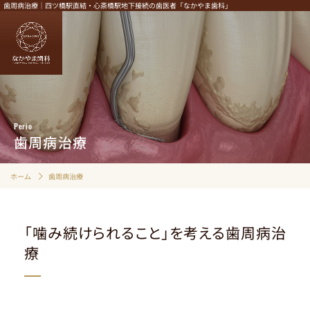
歯周病治療｜四ツ橋駅直結・心斎橋駅地下接続の歯医者「なかやま歯科」
HOME
むし歯治療
Perio
歯周病治療
歯周病治療
定期検診・クリーニング
インプラント
ホーム
歯周病治療
マウスピース矯正
審美性にこだわる治療
「噛み続けられること」を考える歯周病治
精密根管治療
療
入れ歯治療
小児歯科
歯ぎしり・食いしばり