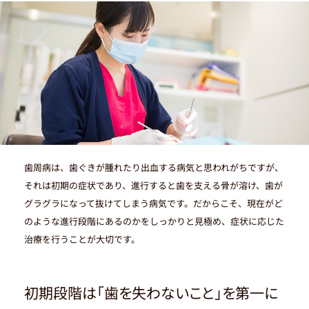
咬筋ボトックス治療
症例紹介
治療費用のご案内
生涯の健康を見据えた治療
痛さと怖さを抑える治療
管理栄養士サポート
歯周病は、歯ぐきが腫れたり出血する病気と思われがちですが、
院長・スタッフ紹介
それは初期の症状であり、進行すると歯を支える骨が溶け、歯が
院内設備へのこだわり
グラグラになって抜けてしまう病気です。だからこそ、現在がど
衛生管理へのこだわり
のような進行段階にあるのかをしっかりと見極め、症状に応じた
医院情報・アクセス
治療を行うことが大切です。
お知らせ・活動報告
お問い合わせ
初期段階は「歯を失わないこと」を第一に
採用情報