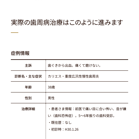
実際の歯周病治療はこのように進みます
症例情報
主訴
歯ぐきから出血。痛くて磨けない。
診断名・主な症状
カリエス・重度広汎性慢性歯周炎
年齢
38歳
性別
男性
治療詳細
・患者さま情報：前医で痛い目に合い怖い、音が嫌
い（歯科恐怖症）。5～6年振りの歯科受診。
・既往歴：なし
・初診時：H30.1.26