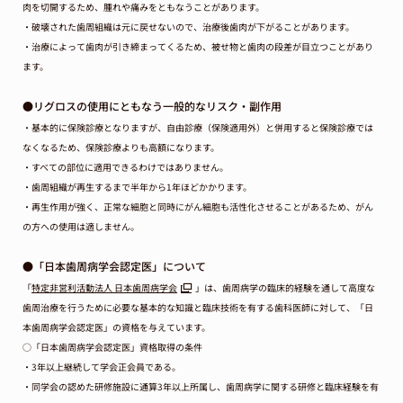
肉を切開するため、腫れや痛みをともなうことがあります。
・破壊された歯周組織は元に戻せないので、治療後歯肉が下がることがあります。
・治療によって歯肉が引き締まってくるため、被せ物と歯肉の段差が目立つことがあり
ます。
●リグロスの使用にともなう一般的なリスク・副作用
・基本的に保険診療となりますが、自由診療（保険適用外）と併用すると保険診療では
なくなるため、保険診療よりも高額になります。
・すべての部位に適用できるわけではありません。
・歯周組織が再生するまで半年から1年ほどかかります。
・再生作用が強く、正常な細胞と同時にがん細胞も活性化させることがあるため、がん
の方への使用は適しません。
●「日本歯周病学会認定医」について
「
特定非営利活動法人 日本歯周病学会
」は、歯周病学の臨床的経験を通して高度な
歯周治療を行うために必要な基本的な知識と臨床技術を有する歯科医師に対して、「日
本歯周病学会認定医」の資格を与えています。
○「日本歯周病学会認定医」資格取得の条件
・3年以上継続して学会正会員である。
・同学会の認めた研修施設に通算3年以上所属し、歯周病学に関する研修と臨床経験を有