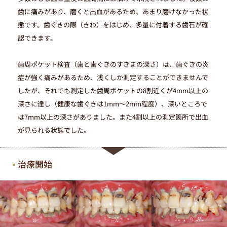
歯に痛みがあり、磨くと出血があるため、あまり磨けなかった状
態です。歯ぐきの際（きわ）をはじめ、多量に付着する歯石が確
まず
医院コード
をコピー
STEP01
認できます。
k00000129
歯周ポケット検査（歯と歯ぐきのすきまの深さ）は、歯ぐきの炎
症が強く痛みがあるため、浅くしか測定することができませんで
LINE
友だち追加
STEP02
したが、それでも測定した歯周ポケットの8割近くが4mm以上の
深さに達し（健康な歯ぐきは1mm～2mm程度）、深いところで
は7mm以上の深さがありました。また4割以上の測定箇所で出血
が見られる状態でした。
LINEに移動する
治療開始