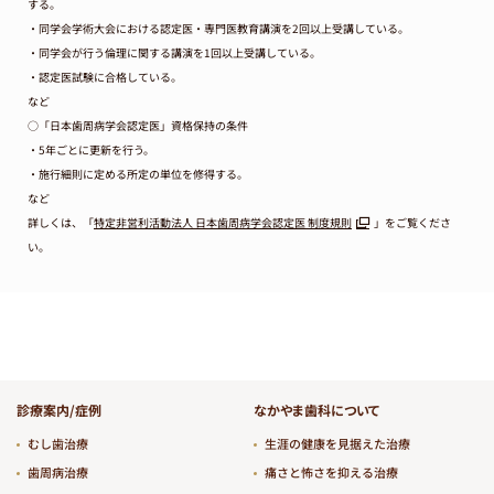
する。
・同学会学術大会における認定医・専門医教育講演を2回以上受講している。
・同学会が行う倫理に関する講演を1回以上受講している。
・認定医試験に合格している。
など
○「日本歯周病学会認定医」資格保持の条件
・5年ごとに更新を行う。
・施行細則に定める所定の単位を修得する。
など
詳しくは、「
特定非営利活動法人 日本歯周病学会認定医 制度規則
」をご覧くださ
い。
診療案内/症例
なかやま歯科について
むし歯治療
生涯の健康を見据えた治療
歯周病治療
痛さと怖さを抑える治療