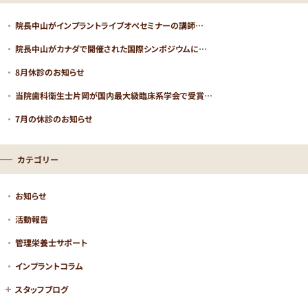
院長中山がインプラントライブオペセミナーの講師…
院長中山がカナダで開催された国際シンポジウムに…
8月休診のお知らせ
医院コードが
当院歯科衛生士片岡が国内最大級臨床系学会で受賞…
7月の休診のお知らせ
まず
医院コード
をコピー
STEP01
カテゴリー
k00000129
お知らせ
LINE
友だち追加
STEP02
活動報告
管理栄養士サポート
インプラントコラム
LINEに移動する
スタッフブログ