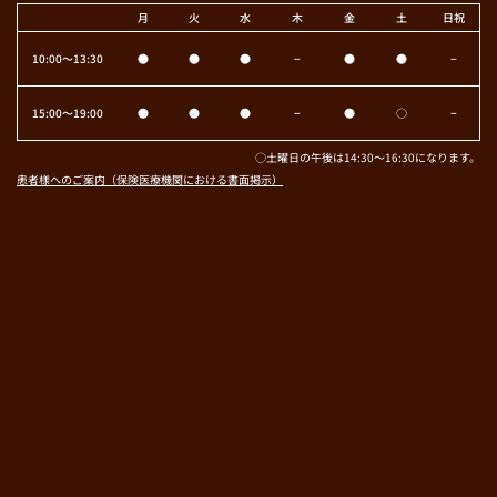
月
火
水
木
金
土
日祝
10:00〜13:30
●
●
●
−
●
●
−
15:00〜19:00
●
●
●
−
●
○
−
○土曜日の午後は14:30～16:30になります。
患者様へのご案内（保険医療機関における書面掲示）