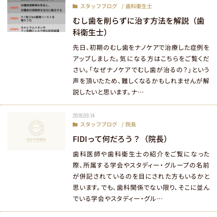
咬筋ボトックス治療
スタッフブログ
歯科衛生士
症例紹介
むし歯を削らずに治す方法を解説（歯
治療費用のご案内
科衛生士）
先日、初期のむし歯をナノケアで治療した症例を
アップしました。気になる方はこちらをご覧くだ
さい。「なぜナノケアでむし歯が治るの？」という
生涯の健康を見据えた治療
声を頂いたため、難しくなるかもしれませんが解
説したいと思います。ナ…
痛さと怖さを抑える治療
管理栄養士サポート
2018.09.14
院長・スタッフ紹介
スタッフブログ
院長
院内設備へのこだわり
FIDIって何だろう？（院長）
衛生管理へのこだわり
歯科医師や歯科衛生士の紹介をご覧になった
医院情報・アクセス
際、所属する学会やスタディー・グループの名前
が併記されているのを目にされた方もいるかと
お知らせ・活動報告
思います。でも、歯科関係でない限り、そこに並ん
お問い合わせ
でいる学会やスタディー・グル…
採用情報