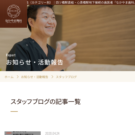
お知らせ・活動報告（カテゴリー別）｜四ツ橋駅直結・心斎橋駅地下接続の歯医者「なかやま歯科
HOME
むし歯治療
Report
歯周病治療
お知らせ・活動報告
定期検診・クリーニング
インプラント
ホーム
お知らせ・活動報告
スタッフブログ
マウスピース矯正
審美性にこだわる治療
スタッフブログの記事一覧
精密根管治療
入れ歯治療
小児歯科
歯ぎしり・食いしばり
2020.04.24