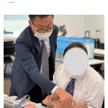
咬筋ボトックス治療
症例紹介
治療費用のご案内
生涯の健康を見据えた治療
痛さと怖さを抑える治療
管理栄養士サポート
院長・スタッフ紹介
院内設備へのこだわり
衛生管理へのこだわり
医院情報・アクセス
お知らせ・活動報告
お問い合わせ
採用情報