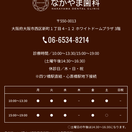
〒550-0013
大阪府大阪市西区新町１丁目４−１２ ホワイトドームプラザ 3階
06-6534-8214
診療時間／10:00～13:30/15:00～19:00
(土曜午後14:30～16:30）
休診日／木・日・祝
※四ツ橋駅直結・心斎橋駅地下接続
月
火
水
木
金
土
日祝
10:00〜13:30
●
●
●
−
●
●
−
15:00〜19:00
●
●
●
−
●
○
−
○土曜日の午後は14:30～16:30になります。