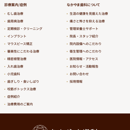
診療案内/症例
なかやま歯科について
むし歯治療
生涯の健康を見据えた治療
歯周病治療
痛さと怖さを抑える治療
定期検診・クリーニング
管理栄養士サポート
インプラント
院長・スタッフ紹介
マウスピース矯正
院内設備へのこだわり
審美性にこだわる治療
衛生管理へのこだわり
精密根管治療
医院情報・アクセス
入れ歯治療
お知らせ・活動報告
小児歯科
お問い合わせ
歯ぎしり・食いしばり
採用情報
咬筋ボトックス治療
症例紹介
治療費用のご案内