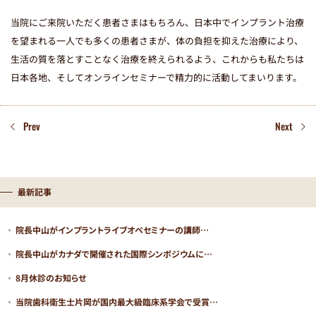
当院にご来院いただく患者さまはもちろん、日本中でインプラント治療
を望まれる一人でも多くの患者さまが、体の負担を抑えた治療により、
生活の質を落とすことなく治療を終えられるよう、これからも私たちは
日本各地、そしてオンラインセミナーで精力的に活動してまいります。
Prev
Next
医院コードが
最新記事
まず
医院コード
をコピー
院長中山がインプラントライブオペセミナーの講師…
STEP01
院長中山がカナダで開催された国際シンポジウムに…
k00000129
8月休診のお知らせ
当院歯科衛生士片岡が国内最大級臨床系学会で受賞…
LINE
友だち追加
STEP02