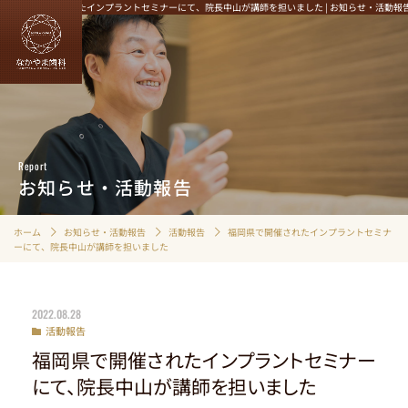
福岡県で開催されたインプラントセミナーにて、院長中山が講師を担いました | お知らせ・活動
HOME
むし歯治療
Report
歯周病治療
お知らせ・活動報告
定期検診・クリーニング
インプラント
ホーム
お知らせ・活動報告
活動報告
福岡県で開催されたインプラントセミナ
ーにて、院長中山が講師を担いました
マウスピース矯正
審美性にこだわる治療
精密根管治療
2022.08.28
入れ歯治療
活動報告
福岡県で開催されたインプラントセミナー
小児歯科
にて、院長中山が講師を担いました
歯ぎしり・食いしばり