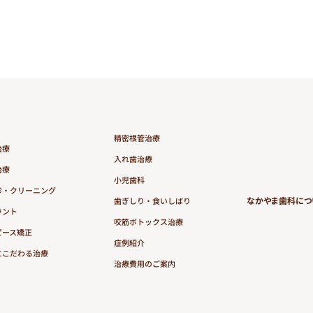
LINEに移動する
精密根管治療
治療
入れ歯治療
治療
小児歯科
診・クリーニング
なかやま歯科につ
歯ぎしり・食いしばり
ラント
咬筋ボトックス治療
ピース矯正
症例紹介
にこだわる治療
治療費用のご案内