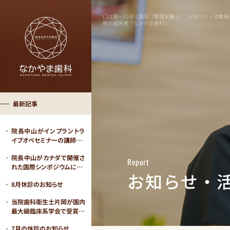
口は第一の消化器官（管理栄養士） | お知らせ・活動
続の歯医者「なかやま歯科」
最新記事
院長中山がインプラントラ
イブオペセミナーの講師…
院長中山がカナダで開催さ
Report
れた国際シンポジウムに…
お知らせ・
8月休診のお知らせ
当院歯科衛生士片岡が国内
最大級臨床系学会で受賞…
7月の休診のお知らせ