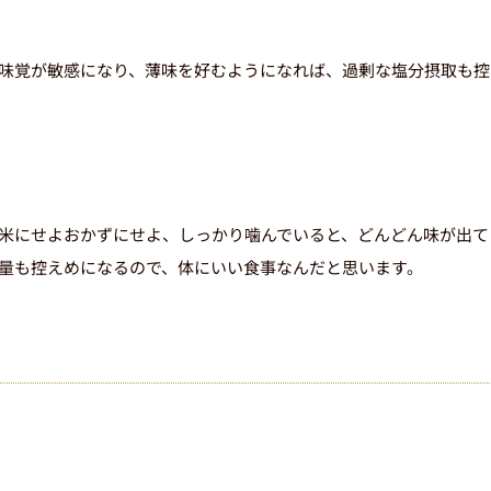
まず
医院コード
をコピー
STEP01
味覚が敏感になり、薄味を好むようになれば、過剰な塩分摂取も控
k00000129
LINE
友だち追加
STEP02
米にせよおかずにせよ、しっかり噛んでいると、どんどん味が出て
量も控えめになるので、体にいい食事なんだと思います。
QRコードでLINEの友達を追加