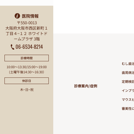
医院情報
〒550-0013
大阪府大阪市西区新町１
丁目４−１２ ホワイトド
ームプラザ 3階
06-6534-8214
診療時間
むし歯
10:00〜13:30/15:00〜19:00
(土曜午後14:30〜16:30）
歯周病
休診日
定期検
診療案内/症例
木・日・祝
インプ
マウス
審美性