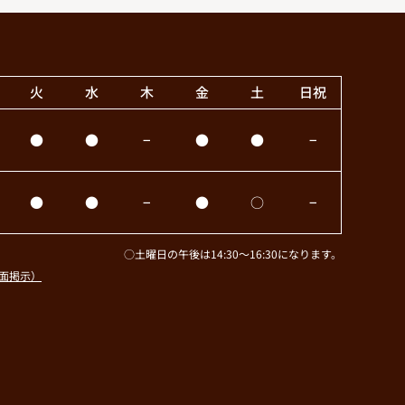
火
水
木
金
土
日祝
●
●
−
●
●
−
●
●
−
●
○
−
○土曜日の午後は14:30～16:30になります。
面掲示）