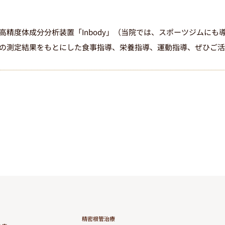
LINE
友だち追加
STEP02
高精度体成分分析装置「Inbody」（当院では、スポーツジムに
の測定結果をもとにした食事指導、栄養指導、運動指導、ぜひご活
QRコードでLINEの友達を追加
LINEに移動する
精密根管治療