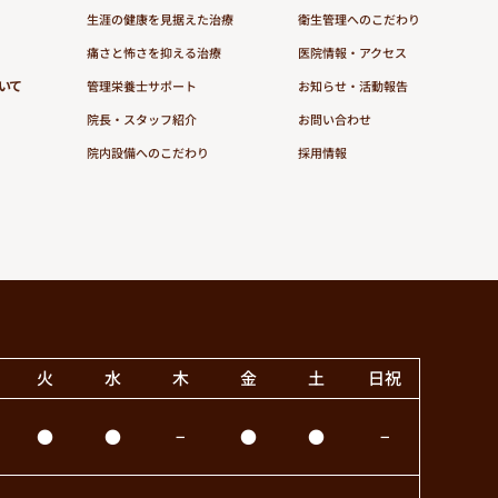
生涯の健康を見据えた治療
衛生管理へのこだわり
痛さと怖さを抑える治療
医院情報・アクセス
いて
管理栄養士サポート
お知らせ・活動報告
院長・スタッフ紹介
お問い合わせ
院内設備へのこだわり
採用情報
火
水
木
金
土
日祝
●
●
−
●
●
−