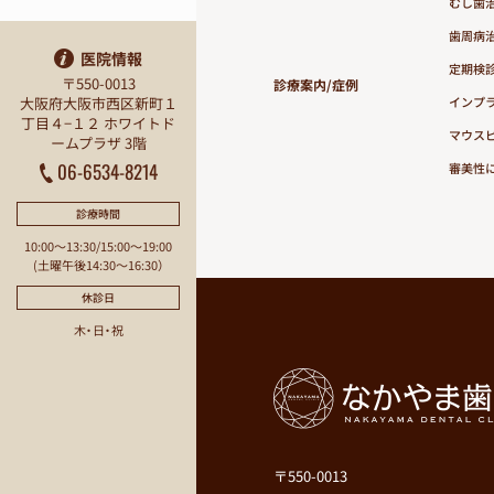
むし歯
歯周病
医院情報
定期検
〒550-0013
診療案内/症例
大阪府大阪市西区新町１
インプ
丁目４−１２ ホワイトド
マウス
ームプラザ 3階
06-6534-8214
審美性
診療時間
10:00〜13:30/15:00〜19:00
(土曜午後14:30〜16:30）
休診日
木・日・祝
〒550-0013