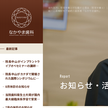
歯科医院に管理栄養士が在籍する理由（管理栄養士） |
結・心斎橋駅地下接続の歯医者「なかやま歯科」
最新記事
院長中山がインプラントラ
イブオペセミナーの講師…
院長中山がカナダで開催さ
Report
れた国際シンポジウムに…
お知らせ・
8月休診のお知らせ
当院歯科衛生士片岡が国内
最大級臨床系学会で受賞…
7月の休診のお知らせ