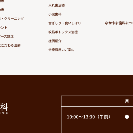
治療
入れ歯治療
治療
小児歯科
診・クリーニング
なかやま歯科につ
歯ぎしり・食いしばり
ラント
咬筋ボトックス治療
ピース矯正
症例紹介
にこだわる治療
治療費用のご案内
月
10:00〜13:30
（午前）
●