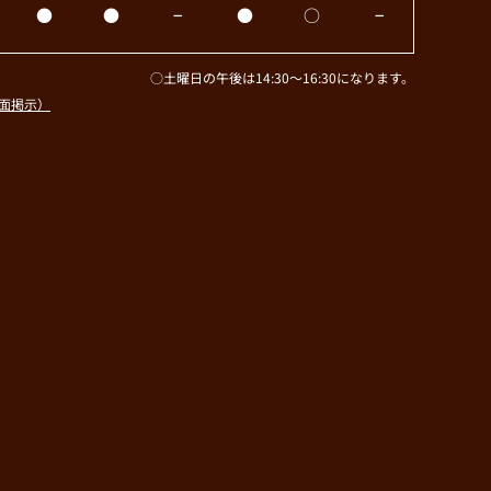
●
●
−
●
○
−
○土曜日の午後は14:30～16:30になります。
面掲示）