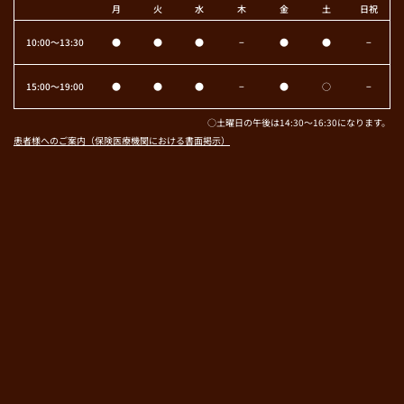
月
火
水
木
金
土
日祝
10:00〜13:30
●
●
●
−
●
●
−
15:00〜19:00
●
●
●
−
●
○
−
○土曜日の午後は14:30～16:30になります。
患者様へのご案内（保険医療機関における書面掲示）