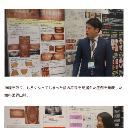
医院コードが
まず
医院コード
をコピー
STEP01
k00000129
LINE
友だち追加
STEP02
神経を取り、もろくなってしまった歯の将来を見据えた症例を発表した
歯科医師山崎。
LINEに移動する