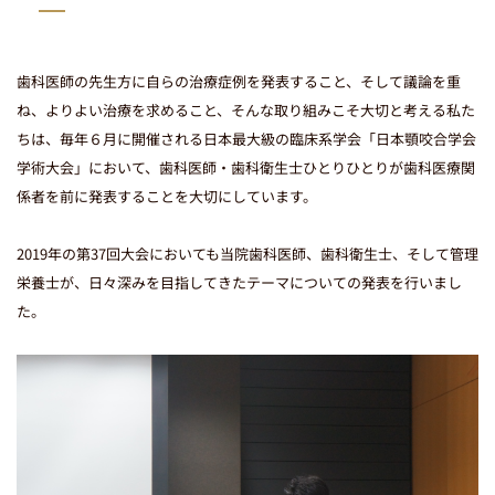
咬筋ボトックス治療
症例紹介
治療費用のご案内
歯科医師の先生方に自らの治療症例を発表すること、そして議論を重
ね、よりよい治療を求めること、そんな取り組みこそ大切と考える私た
ちは、毎年６月に開催される日本最大級の臨床系学会「日本顎咬合学会
学術大会」において、歯科医師・歯科衛生士ひとりひとりが歯科医療関
生涯の健康を見据えた治療
係者を前に発表することを大切にしています。
痛さと怖さを抑える治療
管理栄養士サポート
2019年の第37回大会においても当院歯科医師、歯科衛生士、そして管理
院長・スタッフ紹介
栄養士が、日々深みを目指してきたテーマについての発表を行いまし
た。
院内設備へのこだわり
衛生管理へのこだわり
医院情報・アクセス
お知らせ・活動報告
お問い合わせ
採用情報