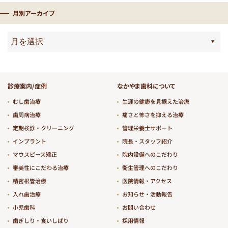
月別アーカイブ
診療案内/症例
なかやま歯科について
むし歯治療
生涯の健康を見据えた治療
歯周病治療
痛さと怖さを抑える治療
定期検診・クリーニング
管理栄養士サポート
インプラント
院長・スタッフ紹介
マウスピース矯正
院内設備へのこだわり
審美性にこだわる治療
衛生管理へのこだわり
精密根管治療
医院情報・アクセス
入れ歯治療
お知らせ・活動報告
小児歯科
お問い合わせ
歯ぎしり・食いしばり
採用情報