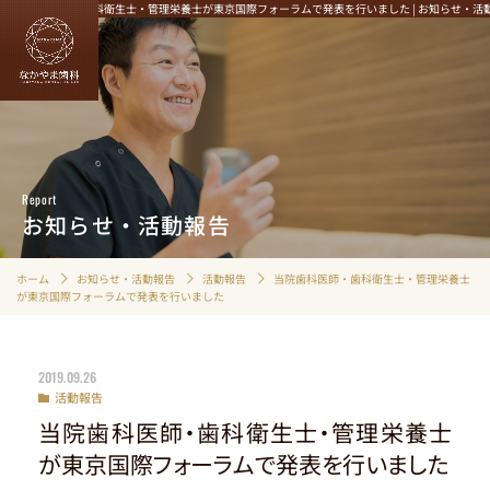
当院歯科医師・歯科衛生士・管理栄養士が東京国際フォーラムで発表を行いました | お知らせ・
HOME
むし歯治療
Report
歯周病治療
お知らせ・活動報告
定期検診・クリーニング
インプラント
ホーム
お知らせ・活動報告
活動報告
当院歯科医師・歯科衛生士・管理栄養士
が東京国際フォーラムで発表を行いました
マウスピース矯正
審美性にこだわる治療
精密根管治療
2019.09.26
入れ歯治療
活動報告
当院歯科医師・歯科衛生士・管理栄養士
小児歯科
が東京国際フォーラムで発表を行いました
歯ぎしり・食いしばり